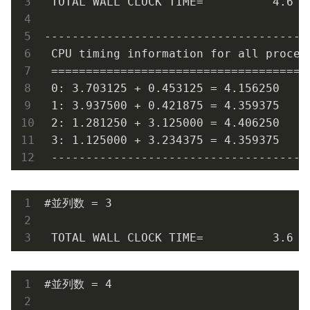
 TOTAL WALL CLOCK TIME=          4.6 S
---------------------------------------
 CPU timing information for all process
 ======================================
 0: 3.703125 + 0.453125 = 4.156250

 1: 3.937500 + 0.421875 = 4.359375

 2: 1.281250 + 3.125000 = 4.406250

 3: 1.125000 + 3.234375 = 4.359375

 -------------------------------------
#並列数 = 3

 TOTAL WALL CLOCK TIME=          3.6 S
#並列数 = 4
