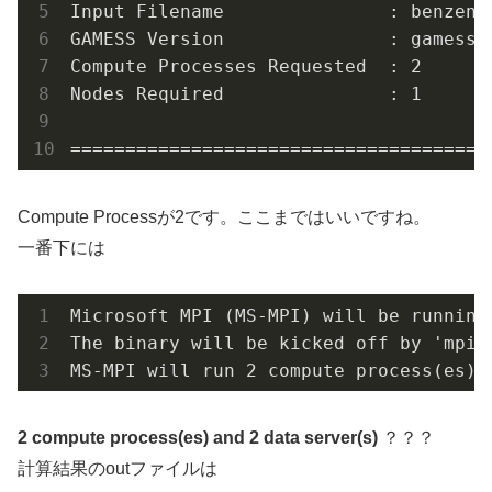
Input Filename               : benzene.
GAMESS Version               : gamess.2
Compute Processes Requested  : 2

Nodes Required               : 1

======================================
Compute Processが2です。ここまではいいですね。
一番下には
Microsoft MPI (MS-MPI) will be running 
The binary will be kicked off by 'mpie
MS-MPI will run 2 compute process(es) 
2 compute process(es) and 2 data server(s)
？？？
計算結果のoutファイルは