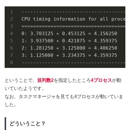
 --------------------------------------
 CPU timing information for all process
 ======================================
 0: 3.703125 + 0.453125 = 4.156250

 1: 3.937500 + 0.421875 = 4.359375

 2: 1.281250 + 3.125000 = 4.406250

 3: 1.125000 + 3.234375 = 4.359375

 -------------------------------------
ということで、
並列数2
を指定したところ
4プロセス
が動
いていたようです。
なお、タスクマネージャを見ても4プロセスが動いていま
した。
どういうこと？