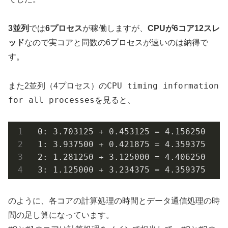
3並列
では
6プロセス
が稼働しますが、
CPUが6コア12スレ
ッド
なので実コアと同数の6プロセスが速いのは納得で
す。
CPU timing information
また2並列（4プロセス）の
for all processes
を見ると、
 0: 3.703125 + 0.453125 = 4.156250

 1: 3.937500 + 0.421875 = 4.359375

 2: 1.281250 + 3.125000 = 4.406250

 3: 1.125000 + 3.234375 = 4.359375
のように、各コアの計算処理の時間とデータ通信処理の時
間の足し算になっています。