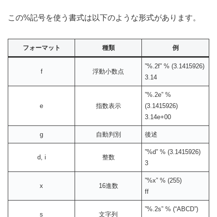
この%記号を使う書式は以下のような形式があります。
フォーマット
種類
例
”%.2f” % (3.1415926)
f
浮動小数点
3.14
”%.2e” %
e
指数表示
(3.1415926)
3.14e+00
g
自動判別
後述
”%d” % (3.1415926)
d, i
整数
3
”%x” % (255)
x
16進数
ff
”%.2s” % (“ABCD”)
s
文字列