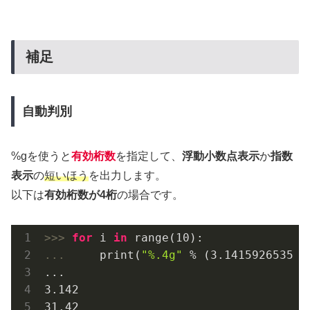
補足
自動判別
%gを使うと
有効桁数
を指定して、
浮動小数点表示
か
指数
表示
の
短いほう
を出力します。
以下は
有効桁数が4桁
の場合です。
>>> 
for
 i 
in
 range(
10
... 
    print(
"%.4g"
 % (
3.1415926535
 *
3.142
31.42