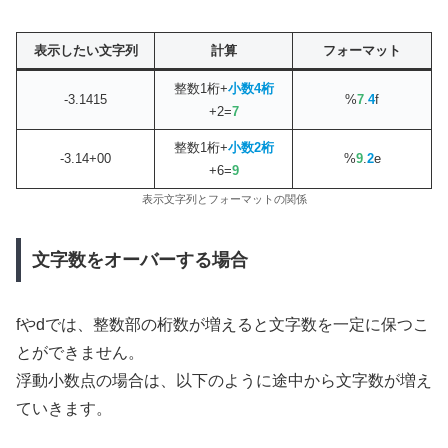
表示したい文字列
計算
フォーマット
整数1桁+
小数4桁
-3.1415
%
7
.
4
f
+2=
7
整数1桁+
小数2桁
-3.14+00
%
9
.
2
e
+6=
9
表示文字列とフォーマットの関係
文字数をオーバーする場合
fやdでは、整数部の桁数が増えると文字数を一定に保つこ
とができません。
浮動小数点の場合は、以下のように途中から文字数が増え
ていきます。