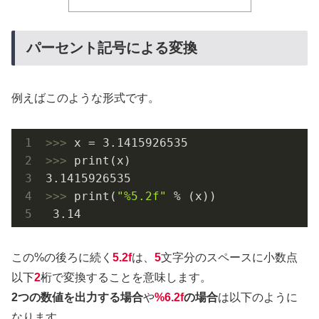
パーセント記号による変換
例えばこのような形式です。
>>> 
x = 
3.1415926535
>>> 
3.1415926535
>>> 
print(
"%5.2f"
 % (x))

3.14
この%の後ろに続く
5.2f
は、
5
文字分のスペースに小数点
以下
2
桁で変換することを意味します。
2つの数値を出力する場合
や
%6.2f
の場合
は以下のように
なります。