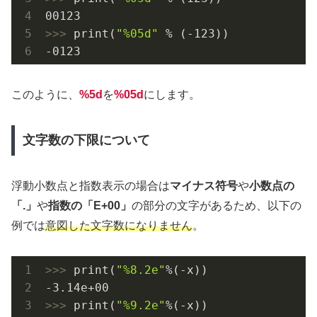
00123
>>> 
print(
"%05d"
 % (
-123
-0123
このように、
%5d
を
%05d
にします。
文字数の下限について
浮動小数点と指数表示の場合は
マイナス符号
や
小数点の
「.」
や
指数の「E+00」
の部分の文字があるため、以下の
例では
意図した文字数になりません
。
>>> 
print(
"%8.2e"
-3.14e+00
>>> 
print(
"%9.2e"