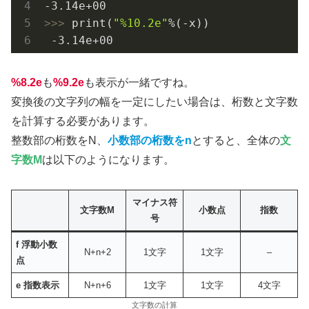
-3.14e+00
>>> 
print(
"%10.2e"
%(-x))

-3.14e+00
%8.2e
も
%9.2e
も表示が一緒ですね。
変換後の文字列の幅を一定にしたい場合は、桁数と文字数
を計算する必要があります。
整数部の桁数をN、
小数部の桁数をn
とすると、全体の
文
字数M
は以下のようになります。
マイナス符
文字数M
小数点
指数
号
f 浮動小数
N+n+2
1文字
1文字
–
点
e 指数表示
N+n+6
1文字
1文字
4文字
文字数の計算