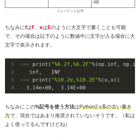
AB
フォーマット記号
ちなみに
f
は
F
、
e
は
E
のように大文字で書くことも可能
で、その場合は以下のように数値中に文字が入る場合に大
文字で表示されます。
>>> 
print(
"%6.2f,%6.2F"
%(np.inf, np.inf
>>> 
print(
"%10.2e,%10.2E"
%(x,x))

3.14e+00
,  
3.14E+00
ちなみにこの
%記号を使う方法
は
Python2.x系の古い書き
方
で、現在ではあまり推奨されていないそうです。（私は
よく使ってるんですけどね）