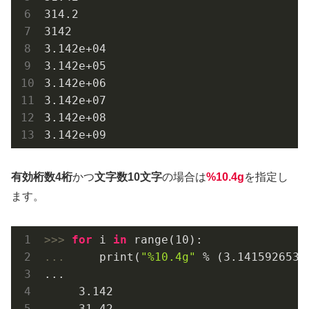
314.2
3142
3.142e+04
3.142e+05
3.142e+06
3.142e+07
3.142e+08
3.142e+09
有効桁数4桁
かつ
文字数10文字
の場合は
%10.4g
を指定し
ます。
>>> 
for
 i 
in
 range(
10
... 
    print(
"%10.4g"
 % (
3.1415926535
...

3.142
31.42