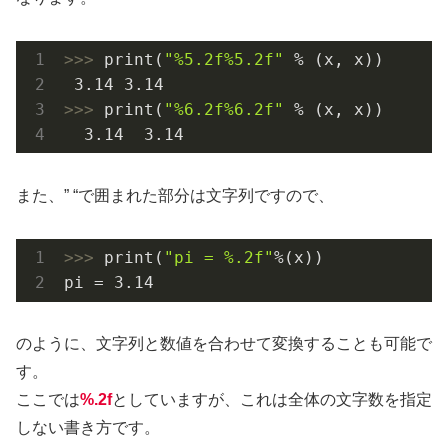
>>> 
print(
"%5.2f%5.2f"
 % (x, x))

3.14
3.14
>>> 
print(
"%6.2f%6.2f"
 % (x, x))

3.14
3.14
また、” “で囲まれた部分は文字列ですので、
>>> 
print(
"pi = %.2f"
%(x))

pi = 
3.14
のように、文字列と数値を合わせて変換することも可能で
す。
ここでは
%.2f
としていますが、これは全体の文字数を指定
しない書き方です。