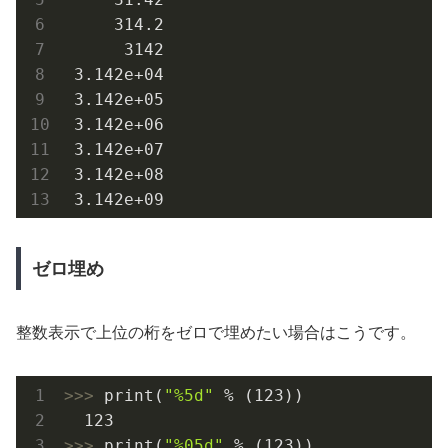
314.2
3142
3.142e+04
3.142e+05
3.142e+06
3.142e+07
3.142e+08
3.142e+09
ゼロ埋め
整数表示で上位の桁をゼロで埋めたい場合はこうです。
>>> 
print(
"%5d"
 % (
123
))

123
>>> 
print(
"%05d"
 % (
123