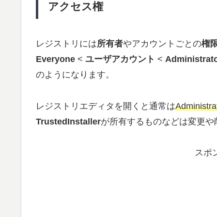
アクセス権
レジストリには
所有者
やアカウントごとの
権
Everyone
<
ユーザアカウント
<
Administrat
のようになります。
レジストリエディタを開くと通常は
Administr
TrustedInstaller
が所有するものなどは変更や
スポ