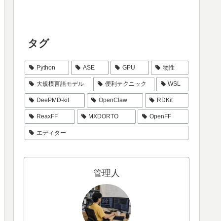
タグ
Python
ASE
GPU
物性
大規模言語モデル
便利テクニック
WSL
DeePMD-kit
OpenClaw
RDKit
ReaxFF
MXDORTO
OpenFF
エディター
管理人