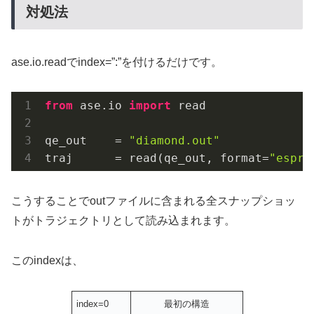
対処法
ase.io.readでindex=”:”を付けるだけです。
from
 ase.io 
import
 read

qe_out    = 
"diamond.out"
traj      = read(qe_out, format=
"espre
こうすることでoutファイルに含まれる全スナップショッ
トがトラジェクトリとして読み込まれます。
このindexは、
index=0
最初の構造